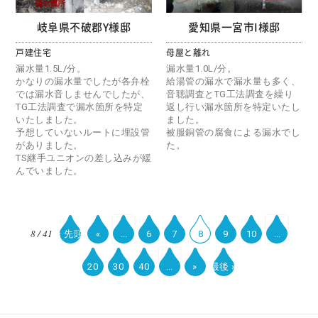
岐阜県不破郡Y様邸
愛知県一宮市I様邸
戸建住宅
母屋と離れ
漏水量1.5L/分。
漏水量1.0L/分。
かなりの漏水量でしたが各弁栓
給湯管の漏水で漏水量も多く、
では漏水音しませんでしたが、
音聴調査とTG工法調査を繰り
TG工法調査で漏水箇所を特定
返し行い漏水箇所を特定いたし
いたしました。
ました。
予想していないルートに埋設管
被服銅管の腐食による漏水でし
がありました。
た。
TS継手ユニオンの差し込みが緩
んでいました。
8 / 41
« 先頭
«
...
6
7
8
9
10
...
20
30
40
...
»
最後 »