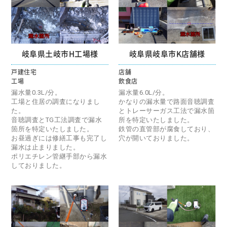
岐阜県土岐市H工場様
岐阜県岐阜市K店舗様
戸建住宅
店舗
工場
飲食店
漏水量0.3L/分。
漏水量6.0L/分。
工場と住居の調査になりまし
かなりの漏水量で路面音聴調査
た。
とトレーサーガス工法で漏水箇
音聴調査とTG工法調査で漏水
所を特定いたしました。
箇所を特定いたしました。
鉄管の直管部が腐食しており、
お昼過ぎには修繕工事も完了し
穴が開いておりました。
漏水は止まりました。
ポリエチレン管継手部から漏水
しておりました。