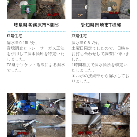
岐阜県各務原市Y様邸
愛知県岡崎市T様邸
戸建住宅
戸建住宅
漏水量0.15L/分。
漏水量0.8L/分。
音聴調査とトレーサーガス工法
土曜日限定でしたので、日時を
を併用して漏水箇所を特定いた
お打ち合わせして調査に伺いま
しました。
した。
TS継手ソケット亀裂による漏水
1時間程度で漏水箇所を特定い
でした。
たしました。
エルボの接続部から漏水してお
りました。