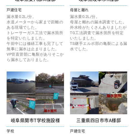
戸建住宅
母屋と離れ
漏水量0.2L/分。
漏水量0.2L/分。
水道メーターから家まで距離の
母屋と離れの漏水調査でした。
ある現場でした。
外水栓がたくさんありましたが
トレーサーガス工法で漏水箇所
TG工法調査で漏水箇所を特定
を特定いたしました。
いたしました。
午前中には修繕工事も完了して
TS継手エルボ部の亀裂による漏
無事に漏水は止まりました。
水でした。
VP管直管部に亀裂がありそこか
ら漏水しておりました。
岐阜県関市T学校施設様
三重県四日市市A様邸
学校
戸建住宅