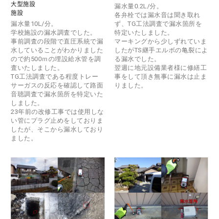
大型施設
漏水量0.2L/分。
施設
各弁栓では漏水音は聞き取れ
漏水量10L/分。
ず、TG工法調査で漏水箇所を
学校施設の漏水調査でした。
特定いたしました。
事前調査の段階で直圧系統で漏
マーキングから少しずれていま
水していることがわかりました
したがTS継手エルボの亀裂によ
ので約500ｍの埋設給水管を調
る漏水でした。
査いたしました。
翌週に地元設備業者様に修繕工
TG工法調査である程度トレー
事をして頂き無事に漏水は止ま
サーガスの反応を確認して路面
りました。
音聴調査で漏水箇所を特定いた
しました。
23年前の改修工事では使用しな
い管にプラグ止めをしておりま
したが、そこから漏水しており
ました。