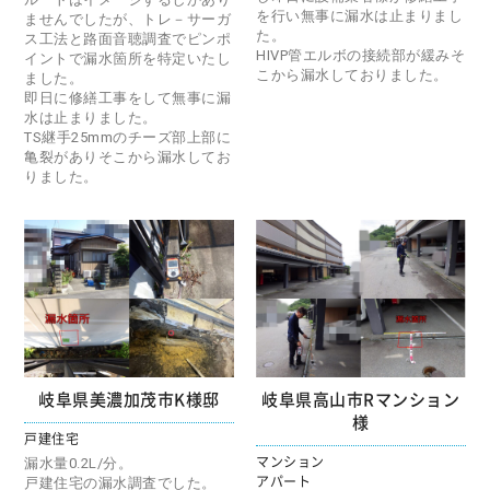
を行い無事に漏水は止まりまし
ませんでしたが、トレ－サーガ
た。
ス工法と路面音聴調査でピンポ
HIVP管エルボの接続部が緩みそ
イントで漏水箇所を特定いたし
こから漏水しておりました。
ました。
即日に修繕工事をして無事に漏
水は止まりました。
TS継手25mmのチーズ部上部に
亀裂がありそこから漏水してお
りました。
岐阜県美濃加茂市K様邸
岐阜県高山市Rマンション
様
戸建住宅
漏水量0.2L/分。
マンション
戸建住宅の漏水調査でした。
アパート