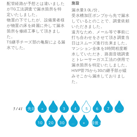
配管経路が予想とは違いました
施設
がTG工法調査で漏水箇所を特
漏水量3.0L/分。
定いたしました。
受水槽加圧ポンプから先で漏水
物置の下でしたが、設備業者様
しているとのことで、調査依頼
が物置の床を綺麗に外して漏水
いただきました。
箇所を修繕工事して頂きまし
遠方なため、メール等で事前に
た。
打ち合わせをさせて頂き調査当
TS継手チーズ部の亀裂による漏
日はスムーズ進行出来ました。
水でした。
マンション全体を3時間程度断
水していただき、路面音聴調査
とトレーサーガス工法の併用で
漏水箇所を特定いたしました。
HIVP管75から30の継手部が緩
みそこから漏水しておりまし
た。
5 / 41
« 先頭
«
...
3
4
5
6
7
...
10
20
30
...
»
最後 »