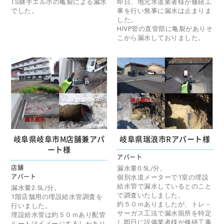
TS継手エルボの亀裂による漏水
即日、地元水道業者様が修繕工
でした。
事を行い無事に漏水は止まりま
した。
HIVP管の直管部に亀裂がありそ
こから漏水しておりました。
岐阜県岐阜市M店舗兼アパ
岐阜県瑞浪市Rアパート様
ート様
アパート
店舗
漏水量0.5L/分。
アパート
個別水道メーターで1室の埋設
給水管で漏水しているとのこと
漏水量2.5L/分。
で調査いたしました。
1階店舗用の埋設給水管調査を
約５０ｍありましたが、トレ－
行いました。
サーガス工法で漏水箇所を特定
埋設給水管は約５０ｍあり配管
し即日に設備業者様が修繕工事
ルートはイメージするしかあり