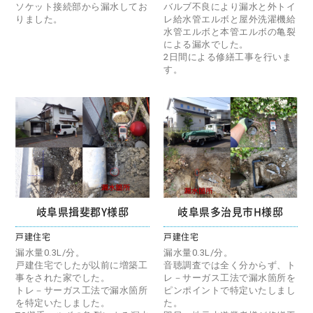
ソケット接続部から漏水してお
バルブ不良により漏水と外トイ
りました。
レ給水管エルボと屋外洗濯機給
水管エルボと本管エルボの亀裂
による漏水でした。
2日間による修繕工事を行いま
す。
岐阜県揖斐郡Y様邸
岐阜県多治見市H様邸
戸建住宅
戸建住宅
漏水量0.3L/分。
漏水量0.3L/分。
戸建住宅でしたが以前に増築工
音聴調査では全く分からず、ト
事をされた家でした。
レ－サーガス工法で漏水箇所を
トレ－サーガス工法で漏水箇所
ピンポイントで特定いたしまし
を特定いたしました。
た。