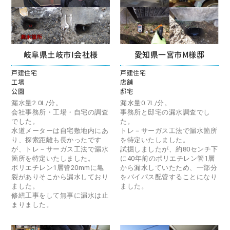
岐阜県土岐市I会社様
愛知県一宮市M様邸
戸建住宅
戸建住宅
工場
店舗
公園
邸宅
漏水量2.0L/分。
漏水量0.7L/分。
会社事務所・工場・自宅の調査
事務所と邸宅の漏水調査でし
でした。
た。
水道メーターは自宅敷地内にあ
トレ－サーガス工法で漏水箇所
り、探索距離も長かったです
を特定いたしました。
が、トレ－サーガス工法で漏水
試掘しましたが、約80センチ下
箇所を特定いたしました。
に40年前のポリエチレン管1層
ポリエチレン1層管20mmに亀
から漏水していたため、一部分
裂がありそこから漏水しており
をバイパス配管することになり
ました。
ました。
修繕工事をして無事に漏水は止
まりました。