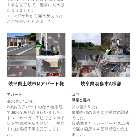
工事を完了して、無事に漏水は
止まりました。
エルボ2か所から漏水があった
とご報告いただきました。
岐阜県土岐市Mアパート様
岐阜県羽島市A様邸
アパート
邸宅
母屋と離れ
漏水量0.1L/分。
2棟あるアパートの散水栓系統
漏水量3.5L/分。
で漏水があり調査行いました。
敷地面積の大きなお屋敷の調査
トレ－サーガス工法でピンポイ
でした。
ントで漏水箇所を特定し、午前
音聴調査とトレーサーガス工法
中には修繕工事も完了しまし
で漏水箇所を４箇所特定いたし
た。
ました。