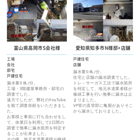
富山県高岡市S会社様
愛知県知多市N様邸+店舗
工場
戸建住宅
会社
店舗
邸宅
漏水量0.8L/分。
戸建住宅
住宅と店舗の漏水調査でした。
漏水量0.8L/分。
トレ－サーガス工法で漏水箇所
工場・3階建屋事務所・邸宅の
を特定して、地元水道業者様が
調査でした。
修繕工事を行い無事に漏水は止
遠方でしたが、弊社のYouTube
まりました。
を観て調査依頼をいただきまし
VP管の直管部に亀裂がありそこ
た。
から漏水しておりました。
お客様と事前に打ち合わせをし
て、休業日を利用して2日間の
調査で無事に漏水箇所を特定す
ることが出来ました。
その後、地元水道業者様が修繕