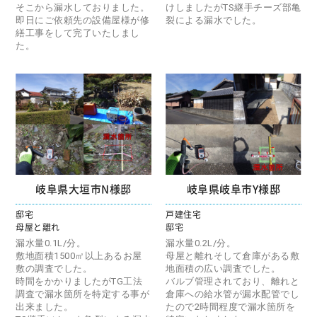
そこから漏水しておりました。
けしましたがTS継手チーズ部亀
即日にご依頼先の設備屋様が修
裂による漏水でした。
繕工事をして完了いたしまし
た。
岐阜県大垣市N様邸
岐阜県岐阜市Y様邸
邸宅
戸建住宅
母屋と離れ
邸宅
漏水量0.1L/分。
漏水量0.2L/分。
敷地面積1500㎡以上あるお屋
母屋と離れそして倉庫がある敷
敷の調査でした。
地面積の広い調査でした。
時間をかかりましたがTG工法
バルブ管理されており、離れと
調査で漏水箇所を特定する事が
倉庫への給水管が漏水配管でし
出来ました。
たので2時間程度で漏水箇所を