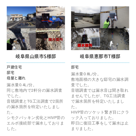
岐阜県山県市S様邸
岐阜県恵那市T様邸
戸建住宅
邸宅
邸宅
漏水量0.8L/分。
母屋と離れ
敷地面積の大きな邸宅の漏水調
漏水量0.4L/分。
査でした。
同じ敷地内で2軒分の漏水調査
音聴調査では漏水音は聞き取れ
でした。
ませんでしたが、TG工法調査
音聴調査とTG工法調査で2箇所
で漏水箇所を特定いたしまし
の漏水箇所を特定いたしまし
た。
た。
HIVP管のソケット繋ぎ目にクラ
シモクパッキン劣化とHIVP管の
ック入っておりました。
エルボ接続部で漏水しておりま
即日に復旧工事をして漏水は止
した。
まりました。