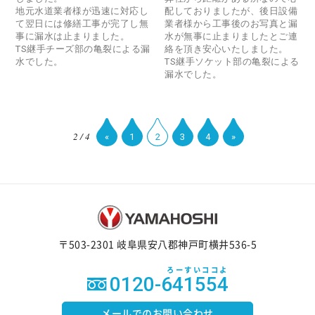
地元水道業者様が迅速に対応し
配しておりましたが、後日設備
て翌日には修繕工事が完了し無
業者様から工事後のお写真と漏
事に漏水は止まりました。
水が無事に止まりましたとご連
TS継手チーズ部の亀裂による漏
絡を頂き安心いたしました。
水でした。
TS継手ソケット部の亀裂による
漏水でした。
2 / 4
«
1
2
3
4
»
〒503-2301 岐阜県安八郡神戸町横井536-5
ろーすいココよ
0120-641554
メールでのお問い合わせ