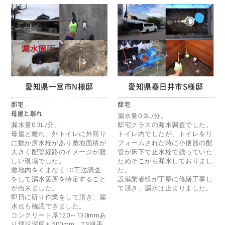
愛知県一宮市N様邸
愛知県春日井市S様邸
邸宅
邸宅
母屋と離れ
漏水量0.3L/分。
漏水量0.3L/分。
邸宅クラスの漏水調査でした。
母屋と離れ、外トイレに外回り
トイレ内でしたが、トイレをリ
に数か所水栓があり敷地面積が
フォームされた時に小便器の配
大きく配管経路のイメージが難
管が床下で止水栓で残っていた
しい現場でした。
ためそこから漏水しておりまし
敷地内をくまなくTG工法調査
た。
をして漏水箇所を特定すること
設備業者様が丁寧に修繕工事し
が出来ました。
て頂き、漏水は止まりました。
即日に斫り作業をして頂き、漏
水点も確認できました。
コンクリート厚120～130mmあ
り埋設深度も500mm、TS継手