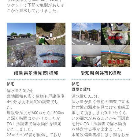
ソケットで下部で亀裂がありそ
こから漏水しておりました。
岐阜県多治見市I様邸
愛知県刈谷市K様邸
邸宅
邸宅
母屋と離れ
漏水量2.0L/分。
敷地面積も広く建物も戸建住宅
漏水量0.8L/分。
4件分はある邸宅の調査でし
漏水量が多く最初の調査で立水
た。
栓付近の漏水を見つけて修繕工
埋設管深度が600㎜から1500㎜
事して頂き、まだ0.1L/分くら
と深く時間はかかりましたが
いの漏水があることから再調査
TG工法調査で漏水箇所を特定
を行いTG工法調査で漏水箇所
いたしました。
を特定する事が出来ました。
25㎜のHIVP管が損傷しており
水道設備業者様には手間をおか