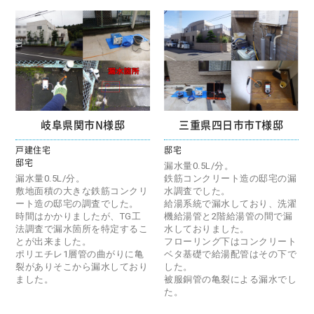
岐阜県関市N様邸
三重県四日市市T様邸
戸建住宅
邸宅
邸宅
漏水量0.5L/分。
漏水量0.5L/分。
鉄筋コンクリート造の邸宅の漏
敷地面積の大きな鉄筋コンクリ
水調査でした。
ート造の邸宅の調査でした。
給湯系統で漏水しており、洗濯
時間はかかりましたが、TG工
機給湯管と2階給湯管の間で漏
法調査で漏水箇所を特定するこ
水しておりました。
とが出来ました。
フローリング下はコンクリート
ポリエチレ1層管の曲がりに亀
ベタ基礎で給湯配管はその下で
裂がありそこから漏水しており
した。
ました。
被服銅管の亀裂による漏水でし
た。