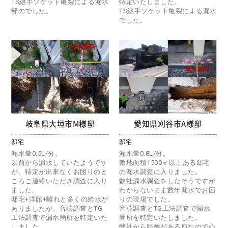
TS継手ソケット亀裂による漏水
特定いたしました。
部のでした。
TS継手ソケット亀裂による漏水
でした。
岐阜県大垣市M様邸
愛知県刈谷市A様邸
邸宅
邸宅
漏水量0.5L/分。
漏水量0.8L/分。
以前から漏水していたようです
敷地面積1500㎡以上ある邸宅
が、特定が出来なくお困りのと
の漏水調査に入りました。
ころご連絡いただき調査に入り
数社漏水調査をしたそうですが
ました。
わからないまま数年漏水でお困
邸宅+洋館+離れと多くの給水が
りの現場でした。
ありましたが、音聴調査とTG
音聴調査とTG工法調査で漏水
工法調査で漏水箇所を特定いた
箇所を特定いたしました。
しました。
弊社から距離がある所なので心